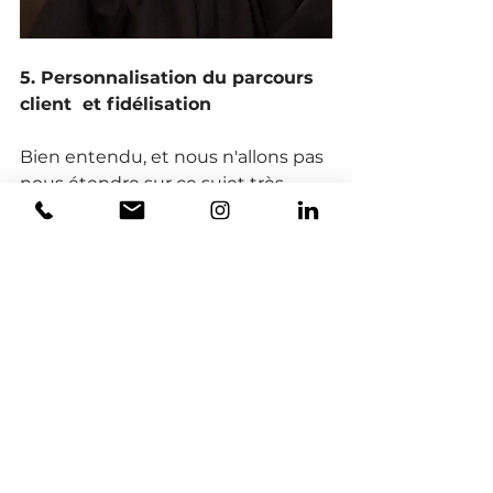
5. Personnalisation du parcours 
client  et fidélisation 
Bien entendu, et nous n'allons pas 
nous étendre sur ce sujet très 
longuement car ce n'est pas 
l'objet de cet article de blog, mais il 
faudra absolument penser 
expérience client, 
personnalisation du parcours 
client et fidélisation.
En d'autres termes, le client doit 
sentir que c'est à lui que tu 
t'adresses, que c'est de SON 
problème que tu parles, que tu 
t'inquiètes de son
 expérience 