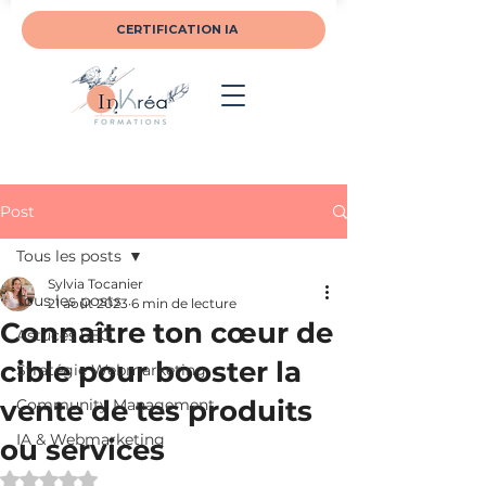
CERTIFICATION IA
Post
Tous les posts
Sylvia Tocanier
Tous les posts
21 août 2023
6 min de lecture
Connaître ton cœur de
Astuces SEO
cible pour booster la
Stratégie Webmarketing
vente de tes produits
Community Management
IA & Webmarketing
ou services
Noté NaN étoiles sur 5.